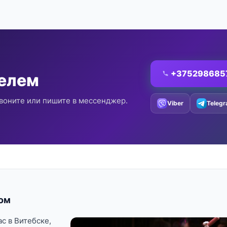
+375298685
телем
воните или пишите в мессенджер.
Viber
Teleg
ом
с в Витебске,