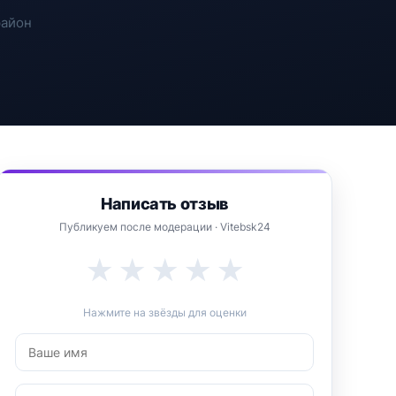
район
Написать отзыв
Публикуем после модерации · Vitebsk24
★
★
★
★
★
Нажмите на звёзды для оценки