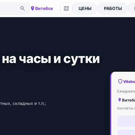
Витебск
ЦЕНЫ
РАБОТЫ
на часы и сутки
Viteb
Ежедневно
Витеб
ных, складных и т.п.;
Контакты н