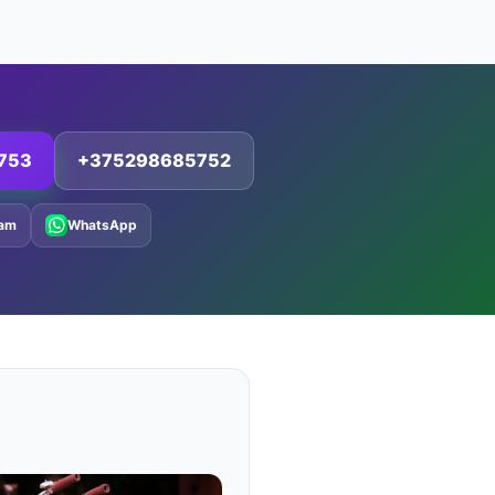
753
+375298685752
ram
WhatsApp