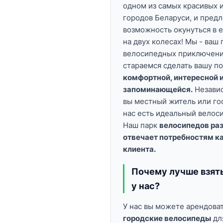
одном из самых красивых 
городов Беларуси, и пред
возможность окунуться в 
на двух колесах! Мы - ваш 
велосипедных приключени
стараемся сделать вашу п
комфортной, интересной 
запоминающейся.
Независ
вы местный житель или гос
нас есть идеальный велоси
Наш парк
велосипедов раз
отвечает потребностям к
клиента.
Почему лучше взят
у нас?
У нас вы можете арендова
городские велосипеды
дл