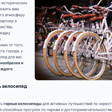
и исторических
ложить вам
его атмосферу
партнер в
ях! Мы
оездку
и
имо от того,
ть города, у
пед для вас.
нообразен и
аждого
ь велосипед
ть
горные велосипеды
для активных путешествий по окрест
я спокойных прогулок по паркам и достопримечательностям