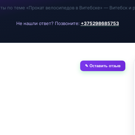
ты по теме «Прокат велосипедов в Витебске» — Витебск и 
Не нашли ответ? Позвоните:
+375298685753
✎ Оставить отзыв