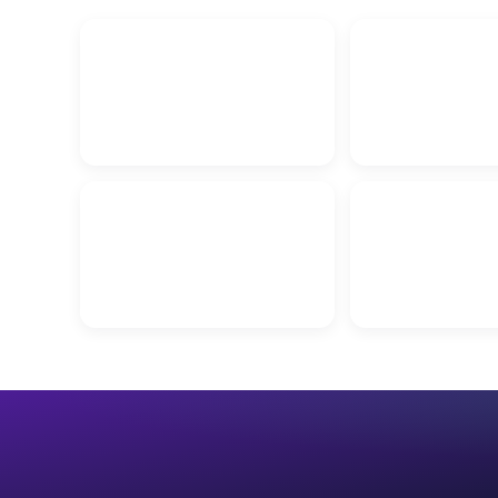
Заправка баллонов газами в
Витебске
Гаражные ворота
Окна ПВХ в Витебске
Натяжные потолк