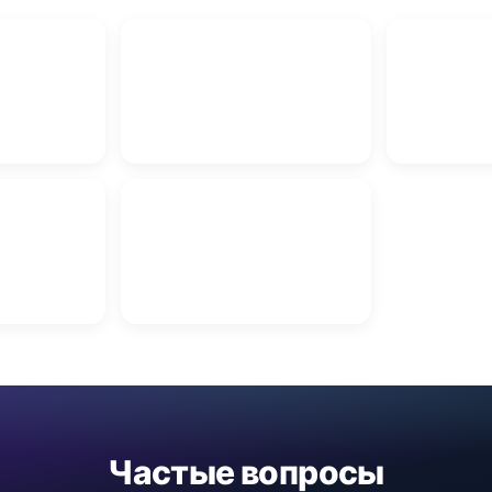
 в Витебске
Бетон в Витебске
Авторазборк
и Витебск
Эвакуатор в Витебске
Частые вопросы