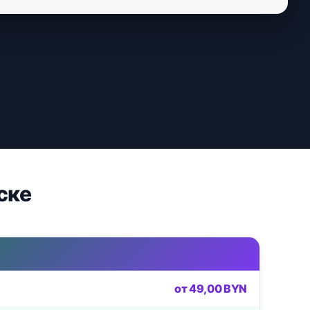
ске
от 49,00 BYN