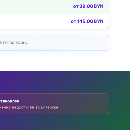
от 39,00 BYN
от 145,00 BYN
е по телефону.
становлен
енно недоступен во Витебске.