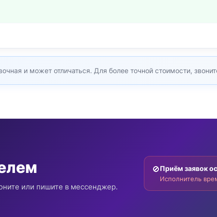
очная и может отличаться. Для более точной стоимости, звонит
телем
🚫
Приём заявок о
Исполнитель врем
оните или пишите в мессенджер.