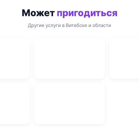
Может
пригодиться
Другие услуги в Витебске и области
 в Витебске
Автовыкуп в Витебске
Песок Вите
ебске
Сборка мебели в Витебске