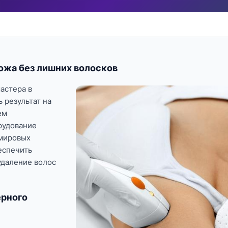
ожа без лишних волосков
астера в
 результат на
ем
рудование
мировых
еспечить
удаление волос
рного