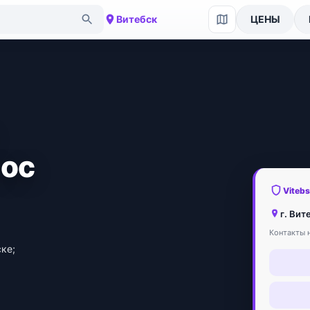
Витебск
ЦЕНЫ
лос
Viteb
г. Вит
Контакты н
ке;