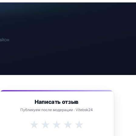
айон
Написать отзыв
Публикуем после модерации · Vitebsk24
★
★
★
★
★