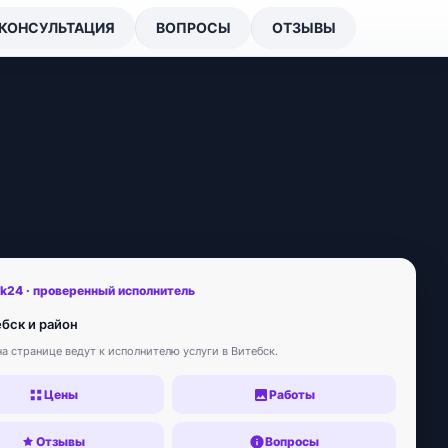
КОНСУЛЬТАЦИЯ
ВОПРОСЫ
ОТЗЫВЫ
sk24 · проверенный исполнитель
ебск и район
а странице ведут к исполнителю услуги в Витебск.
Цены
Работы
Отзывы
Вопросы