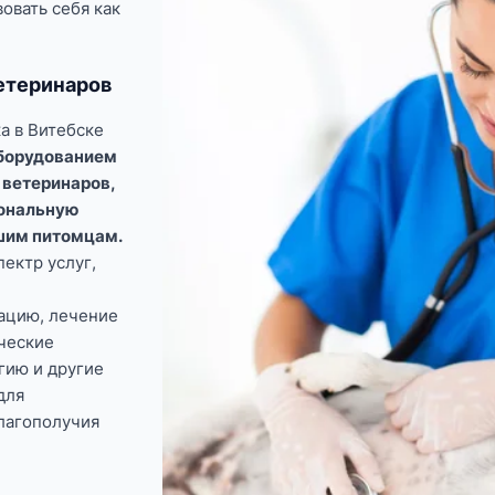
овать себя как
етеринаров
а в Витебске
борудованием
 ветеринаров,
ональную
шим питомцам.
ектр услуг,
ацию, лечение
ические
гию и другие
для
лагополучия