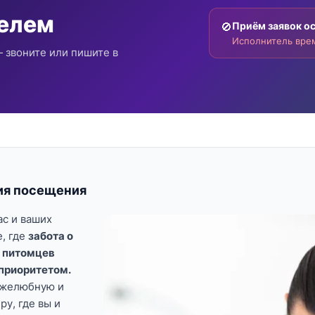
телем
🚫
Приём заявок о
Исполнитель врем
 звоните или пишите в
ия посещения
ас и ваших
, где
забота о
х питомцев
приоритетом.
ужелюбную и
у, где вы и