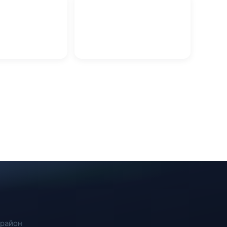
Антикоррозийная обработка
мков в Витебске
в Витебске
 район