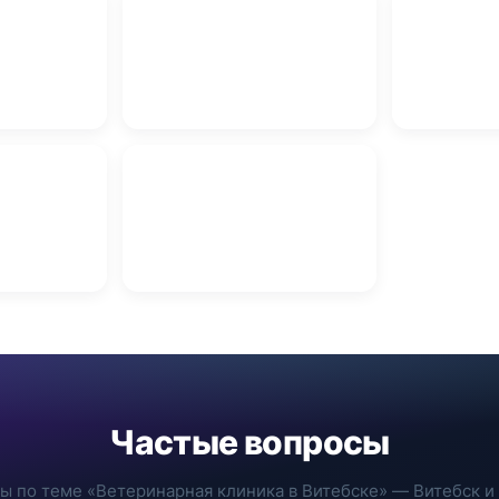
Прокат автомобилей в
ебске
Витебске
Вскрытие за
ние
бске
Покраска стен Витебск
Частые вопросы
ы по теме «Ветеринарная клиника в Витебске» — Витебск и