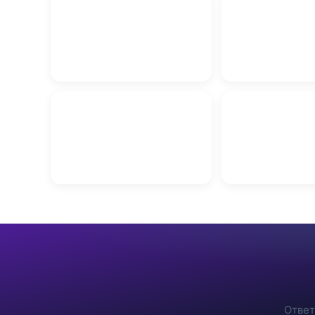
Кладка блоков в Витебске
Автошкола в Вит
Алмазное сверле
Автовыкуп в Витебске
отверстий в Вите
Ответ