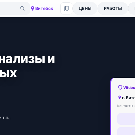
Витебск
ЦЕНЫ
РАБОТЫ
анализы и
ных
Viteb
г. Вит
Контакты н
т.п.;