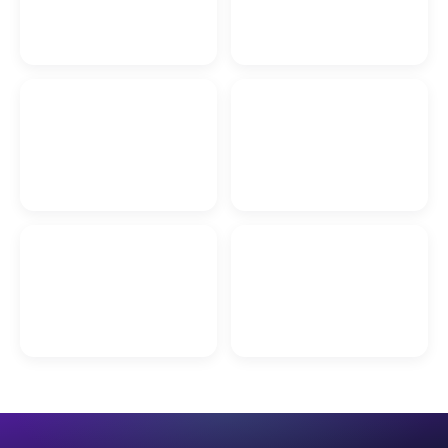
Ведущий на свадьбу и
корпоратив в Витебске
Автоподбор в Витебске
Металлопрофиль в
Витебске
Автошкола в Витебске
А-фреймы и Барнхаусы в
Гаражные ворота в
Витебске
Витебске