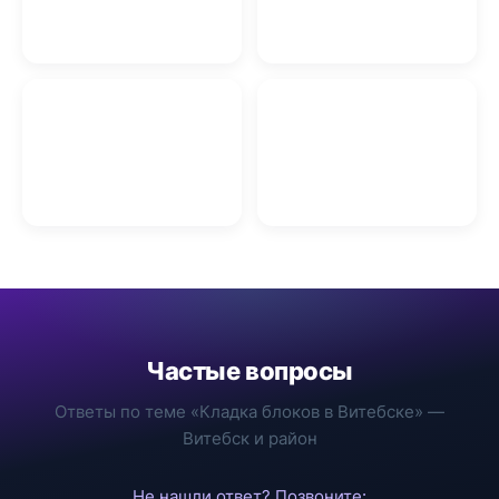
Ремонт телевизоров в
Витебске
Окна ПВХ в Витебске
Кровельные работы
Сантехнические работы
Витебск
в Витебске
Частые вопросы
Ответы по теме «Кладка блоков в Витебске» —
Витебск и район
Не нашли ответ? Позвоните: