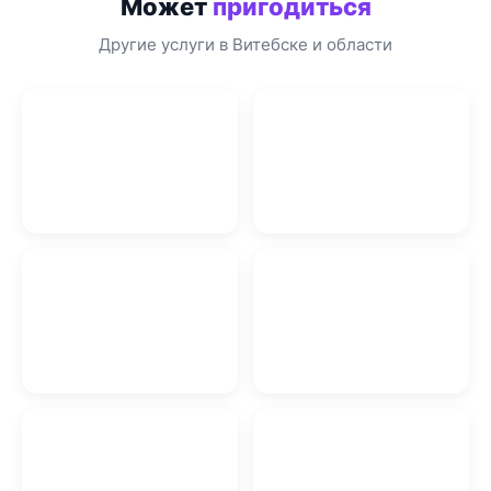
Может
пригодиться
Другие услуги в Витебске и области
Ремонт
Электромонтажные
Электроинструмента
работы в Витебске
Витебск
Натяжные потолки
Фундаменты Витебск
Витебск