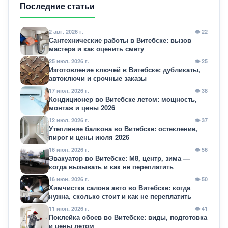
Последние статьи
2 авг. 2026 г.
👁 22
Сантехнические работы в Витебске: вызов
мастера и как оценить смету
25 июл. 2026 г.
👁 25
Изготовление ключей в Витебске: дубликаты,
автоключи и срочные заказы
17 июл. 2026 г.
👁 38
Кондиционер во Витебске летом: мощность,
монтаж и цены 2026
12 июл. 2026 г.
👁 37
Утепление балкона во Витебске: остекление,
пирог и цены июля 2026
16 июн. 2026 г.
👁 56
Эвакуатор во Витебске: М8, центр, зима —
когда вызывать и как не переплатить
16 июн. 2026 г.
👁 50
Химчистка салона авто во Витебске: когда
нужна, сколько стоит и как не переплатить
11 июн. 2026 г.
👁 41
Поклейка обоев во Витебске: виды, подготовка
и цены летом