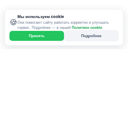
Мы используем cookie
🍪
Они помогают сайту работать корректно и улучшать
сервис. Подробнее — в нашей
Политике cookie
.
Подробнее
Принять
Справочник проверенных услуг в Витебск и районе — от
мастеров до компаний.
г. Витебск и район
info@vitebsk24.by
Каталог