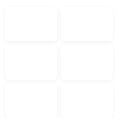
Изготовление ключей в
Витебске
Барбершоп в Витебске
Кирпич в Витебске
Авто из США в Витебске
Дом престарелых в
Автомобильный
Витебске
электрик в Витебске