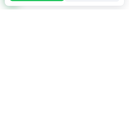
ИСПОЛНИТЕЛЬ УСЛУГИ
Адрес: Витебск
Позвонить: +375297129879
Контакты указаны для исполнителя услуги на этой
странице. Портал Vitebsk24.by объединяет проверенных